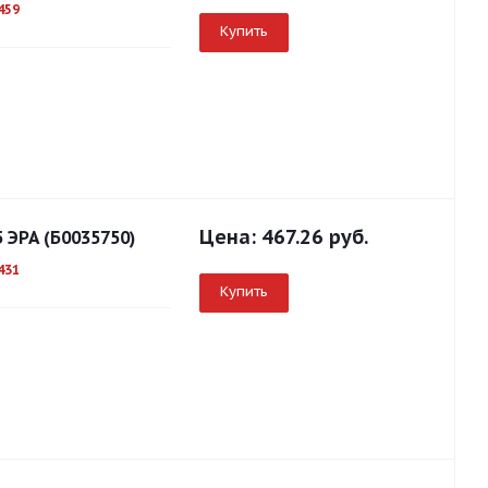
459
Купить
Цена:
467.26 руб.
5 ЭРА (Б0035750)
431
Купить