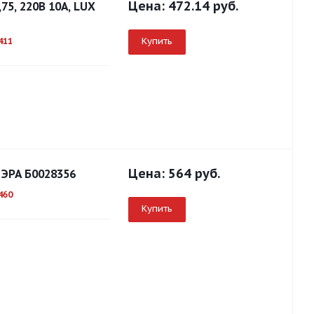
Цена:
472.14 руб.
75, 220В 10А, LUX
Купить
411
Цена:
564 руб.
 ЭРА Б0028356
460
Купить