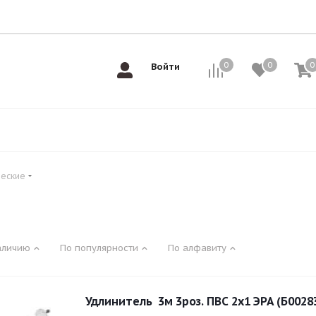
0
0
0
0
Войти
ческие
е
аличию
По популярности
По алфавиту
Удлинитель 3м 3роз. ПВС 2х1 ЭРА (Б0028