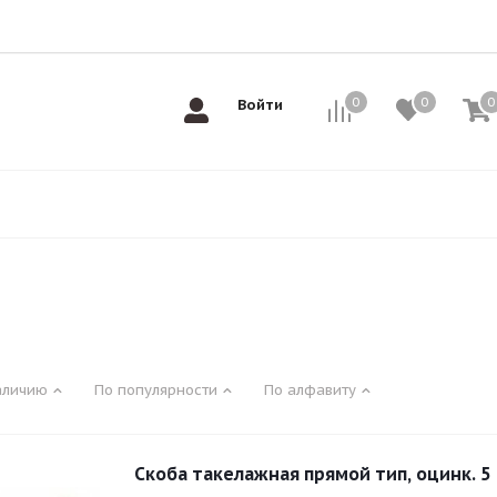
0
0
0
0
Войти
аличию
По популярности
По алфавиту
Скоба такелажная прямой тип, оцинк. 5