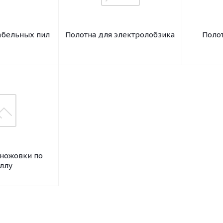
абельных пил
Полотна для электролобзика
Полот
 ножовки по
ллу