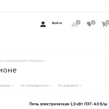
0
0
0
0
Войти
чи электрические в Мегионе
ионе
аличию
По популярности
По алфавиту
Печь электрическая 1,0 кВт ПЭТ-4.0 б/ш