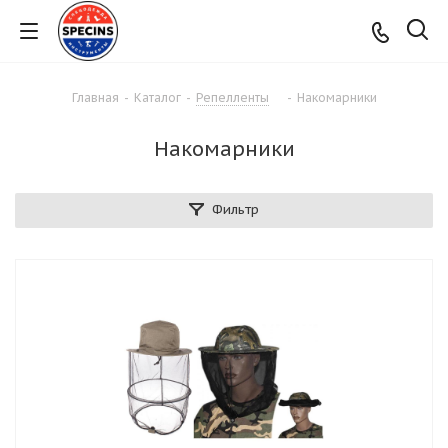
Главная
-
Каталог
-
Репелленты
-
Накомарники
Накомарники
Фильтр