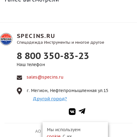
SPECINS.RU
Спецодежда Инструменты и многое другое
8 800 350-83-23
Наш телефон
sales@specins.ru
г. Мегион, Нефтепромышленная ул.15
Другой город?
Мы используем
АО ПКФ «Спецмонтаж-2», 2026
cookie
. С их