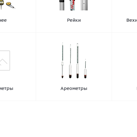
чее
Рейки
Вехи
метры
Ареометры