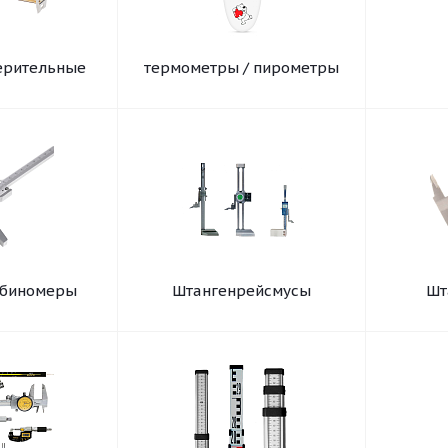
ерительные
термометры / пирометры
убиномеры
Штангенрейсмусы
Шт