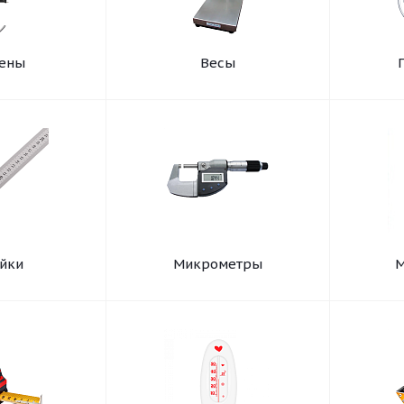
ены
Весы
йки
Микрометры
М