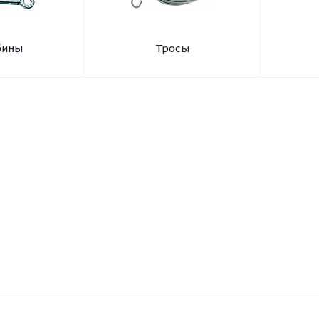
бины
Тросы