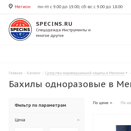
Мегион
пн-пт с 9.00 до 19.00; сб-вс с 9.00 до 18.00
SPECINS.RU
Спецодежда Инструменты и
многое другое
Главная
-
Каталог
-
Средства индивидуальной защиты в Мегионе
Бахилы одноразовые в Ме
По цене
По н
Фильтр по параметрам
Цена