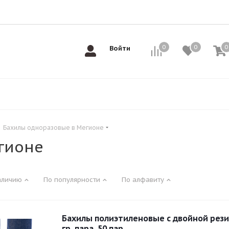
0
0
0
0
Войти
-
Бахилы одноразовые в Мегионе
гионе
аличию
По популярности
По алфавиту
Бахилы полиэтиленовые с двойной резин
гр. пара, 50 пар.